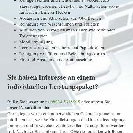
Reinigen textiler und nichttextiler Fußböden, z.B.
Staubsaugen, Kehren, Feucht- und Naßwischen sowie
Entfernen kleinerer Flecken
Abstauben und Abwischen von Oberflächen
Reinigung von Waschräumen und Toiletten
Auffüllen von Verbrauchsmaterialien wie Seife oder
Toilettenpapier
Mobiliarreinigung
Leeren von Aschenbechern und Papierkörben
Reinigung von Türen und Beleuchtungskörpern
Ein- und Ausräumen der Spülmaschine
Sie haben Interesse an einem
individuellen Leistungspaket?
Rufen Sie uns an unter
08084 5318995
oder nutzen Sie
unser Kontaktformular.
Gerne legen wir in einem persönlichen Gespräch gemeinsam
mit Ihnen fest, welche Einzelleistungen die Unterhaltsreinigung
umfassen und in welchen Zeitintervallen sie ausgeführt werden
soll. Nach der Besichtigung Ihres Objektes erstellen wir Ihnen